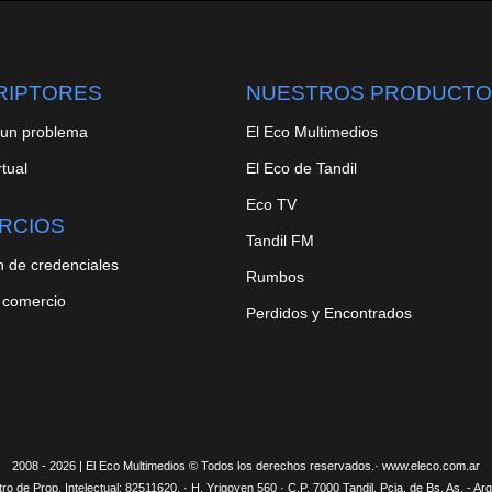
RIPTORES
NUESTROS PRODUCTO
 un problema
El Eco Multimedios
rtual
El Eco de Tandil
Eco TV
RCIOS
Tandil FM
n de credenciales
Rumbos
 comercio
Perdidos y Encontrados
2008 -
2026
| El Eco Multimedios © Todos los derechos reservados.· www.eleco.com.ar
ro de Prop. Intelectual: 82511620. · H. Yrigoyen 560 · C.P. 7000 Tandil, Pcia. de Bs. As. - Ar