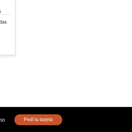
S
das
mo
Pedí tu tarjeta